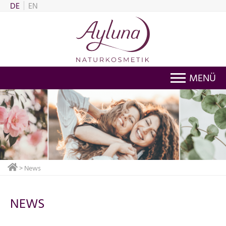
DE
EN
MENÜ
> News
NEWS