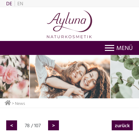
DE
EN
MENÜ
> News
<
78 / 107
>
zurück