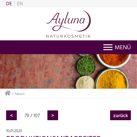
DE
EN
MENÜ
> News
<
79 / 107
>
zurück
10.01.2020